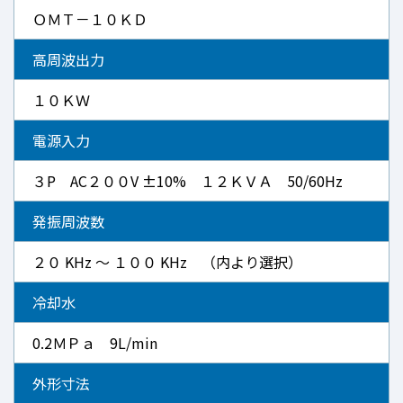
ＯＭＴ－１０ＫＤ
高周波出力
１０ＫＷ
電源入力
３P AC２００V ±10% １２ＫＶＡ 50/60Hz
発振周波数
２０ KHz ～ １００ KHz （内より選択）
冷却水
0.2ＭＰａ 9L/min
外形寸法