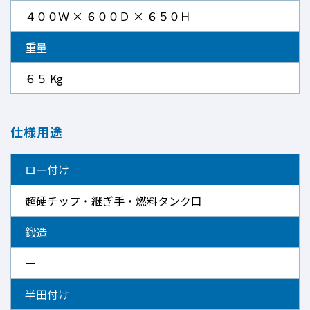
４００Ｗ × ６００Ｄ × ６５０Ｈ
重量
６５ Kg
仕様用途
ロー付け
超硬チップ・継ぎ手・燃料タンク口
鍛造
ー
半田付け